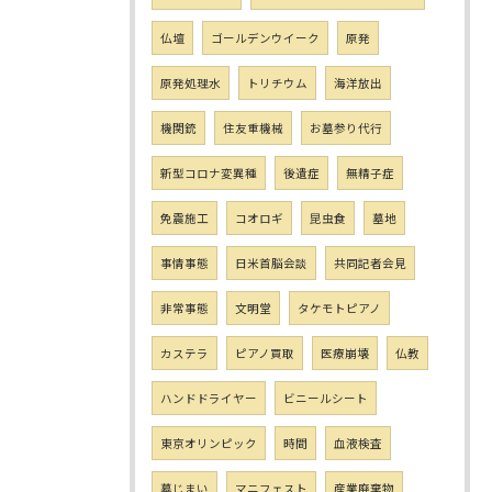
仏壇
ゴールデンウイーク
原発
原発処理水
トリチウム
海洋放出
機関銃
住友重機械
お墓参り代行
新型コロナ変異種
後遺症
無精子症
免震施工
コオロギ
昆虫食
墓地
事情事態
日米首脳会談
共同記者会見
非常事態
文明堂
タケモトピアノ
カステラ
ピアノ買取
医療崩壊
仏教
ハンドドライヤー
ビニールシート
東京オリンピック
時間
血液検査
墓じまい
マニフェスト
産業廃棄物