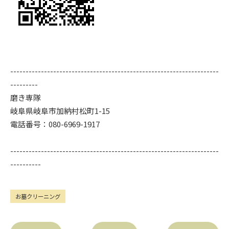
--------------------------------------------------------------------
---------
磨き専隊
岐阜県岐阜市加納村松町1-15
電話番号：080-6969-1917
--------------------------------------------------------------------
----------
お墓クリーニング