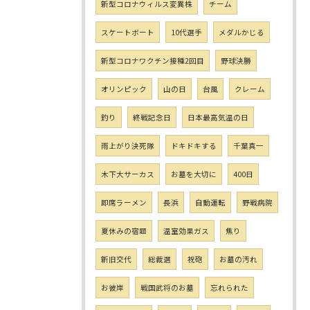
新型コロナウィルス変異株
チーム
スケートボート
10代選手
メダルかじる
新型コロナワクチン接種2回目
野球決勝
オリンピック
山の日
台風
クレーム
釣り
終戦記念日
日本最高気温の日
雨上がり決死隊
ドキドキする
千葉真一
木下大サーカス
お墓を大切に
400日
即席ラーメン
長浜
自動運転
野戦病院
夏休みの宿題
温室効果ガス
焦り
新旧交代
総裁選
祝砲
お墓の汚れ
お彼岸
戦国武将のお墓
忘れられた