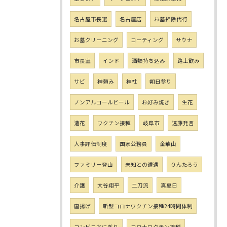
名古屋市長選
名古屋店
お墓掃除代行
お墓クリーニング
コーティング
サウナ
市長室
インド
酒類持ち込み
路上飲み
サビ
神頼み
神社
朔日参り
ノンアルコールビール
お好み焼き
生花
造花
ワクチン接種
岐阜市
遠藤発言
人事評価制度
国家公務員
金華山
ファミリー登山
未知との遭遇
りんたろう
介護
大谷翔平
二刀流
真夏日
唐揚げ
新型コロナワクチン接種24時間体制
コンビニおにぎり
コロナワクチン接種