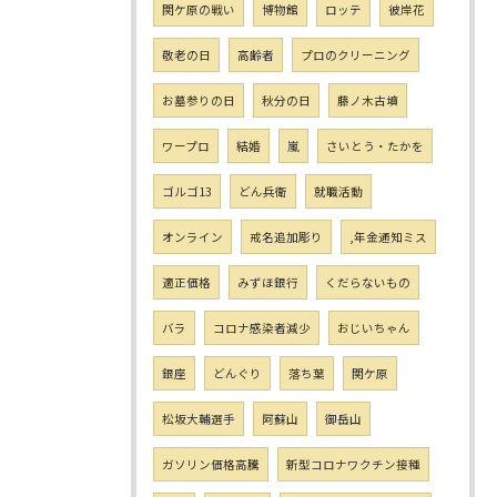
関ケ原の戦い
博物館
ロッテ
彼岸花
敬老の日
高齢者
プロのクリーニング
お墓参りの日
秋分の日
藤ノ木古墳
ワープロ
結婚
嵐
さいとう・たかを
ゴルゴ13
どん兵衛
就職活動
オンライン
戒名追加彫り
,年金通知ミス
適正価格
みずほ銀行
くだらないもの
バラ
コロナ感染者減少
おじいちゃん
銀座
どんぐり
落ち葉
関ケ原
松坂大輔選手
阿蘇山
御岳山
ガソリン価格高騰
新型コロナワクチン接種