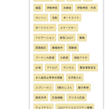
風習
伊勢神宮
夫婦岩
伊勢神宮 外宮
ガソリン
洗剤
オートライト
オートワイパー
スマートキー
ナビゲーション
新型コロナ
痛風
尿路結石
痛風発作
尿酸値
プーチン大統領
大統領
和田アキ子
水垢
アナログ
デジタル
緊急事態宣言
まん延防止等重点措置
文字色入れ
スプレーガン
8割おじさん
磨き専隊
簡易洗浄
広告戦略
デジタル広告
ウェブチラシ
コロナウイルスワクチン接種