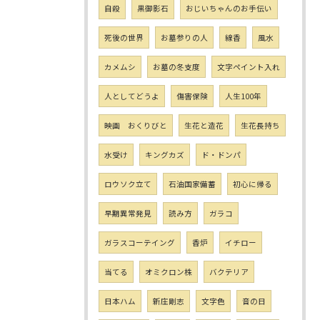
自殺
黒御影石
おじいちゃんのお手伝い
死後の世界
お墓参りの人
線香
風水
カメムシ
お墓の冬支度
文字ペイント入れ
人としてどうよ
傷害保険
人生100年
映画 おくりびと
生花と造花
生花長持ち
水受け
キングカズ
ド・ドンパ
ロウソク立て
石油国家備蓄
初心に帰る
早期異常発見
読み方
ガラコ
ガラスコーテイング
香炉
イチロー
当てる
オミクロン株
バクテリア
日本ハム
新庄剛志
文字色
音の日