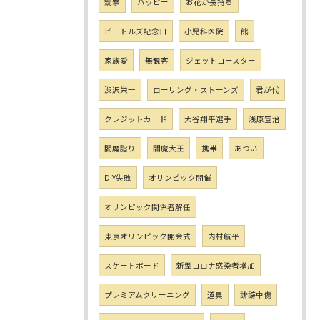
銃撃
ハッピー
お花が長持ち
ビートルズ記念日
小児科医院
熊
家族愛
無観客
ジェットコースター
渋沢栄一
ローリング・ストーンズ
君が代
クレジットカード
大谷翔平選手
浅原宣治
閻魔詣り
閻魔大王
携帯
あつい
DIY失敗
オリンピック開催
オリンピック関係者解任
東京オリンピック開会式
内村航平
スケートボード
新型コロナ感染者増加
プレミアムクリーニング
道具
誹謗中傷