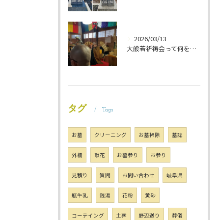
2026/03/13
大般若祈祷会って何をするの？ 岐阜のお墓掃除屋「磨き専隊」です
タグ
Tags
お墓
クリーニング
お墓掃除
墓誌
外柵
献花
お墓参り
お参り
見積り
質問
お問い合わせ
岐阜県
瓶牛乳
銭湯
花粉
黄砂
コーテイング
土葬
野辺送り
葬儀