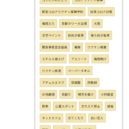
新型コロナワクチン接種予約
台湾コロナ対策
梅雨入り
京都タワー大浴場
大雨
文字ペイント
前向き駐車
後ろ向き駐車
緊急事態宣言延長
毒親
ワクチン廃棄
ステルス値上げ
アスリート
梅雨明け
ワクチン原液
ペーパータオル
アデュカヌマブ
空調服
詐欺師
お地蔵様
気配り
晴天を衝け
小林亜星
鉄拳
心霊スポット
立ち入り禁止
減塩
ネットカフェ
立てこもり
白い恋人