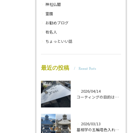
神社仏閣
霊園
お勧めブログ
有名人
ちょっといい話
最近の投稿
Recent Posts
2026/04/14
コーティングの目的は 墓石を保護することです 岐阜のお墓掃除屋「磨き専隊」です
2026/03/13
墓相学の五輪塔色入れ 岐阜のお墓掃除屋「磨き専隊」です