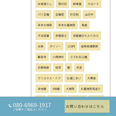
水垢落とし
雨の日
納骨室
カロート
パリ五輪
五輪塔
杉花粉
山の中
年末大掃除
年末お墓掃除
鳥居
不法投棄
赤穂浪士
忠臣蔵討ち入りの火
水鉢
ダイソー
110円
岐阜県揖斐郡
観音寺
小西神社
さざれ石公園
日野美歌
桜空
鹿
冬至
クリスマス・イブ
仏壇じまい
大寒波
傘地蔵
6地蔵
大掃除
お墓掃除見返り
年末
コロナ感染
年越し寒波
大みそか
080-6969-1917
お問い合わせはこちら
ご依頼やご相談はこちらへ
初詣
初日の出
子供の成長